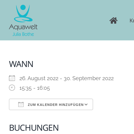
Skip
to
K
content
WANN
26. August 2022 - 30. September 2022
15:35 - 16:05
ZUM KALENDER HINZUFÜGEN
ICS herunterladen
Google Kalen
BUCHUNGEN