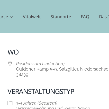
urse
Vitalwelt
Standorte
FAQ
Das
WO
Residenz am Lindenberg
Guldener Kamp 5-9, Salzgitter, Niedersachse
38239
VERANSTALTUNGSTYP
der
iCalendar
Off
3-4 Jahren (Seestern)
Wassergewöhnung und -bewältigung