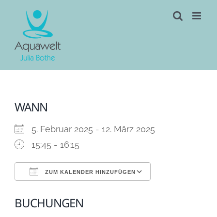
Skip
to
content
WANN
5. Februar 2025 - 12. März 2025
15:45 - 16:15
ZUM KALENDER HINZUFÜGEN
ICS herunterladen
Google Kalen
BUCHUNGEN