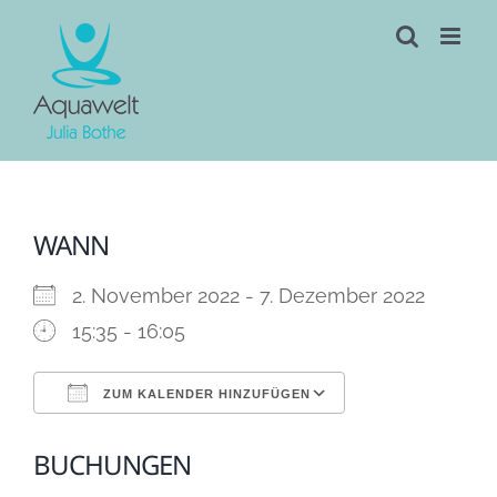
Skip
to
content
WANN
2. November 2022 - 7. Dezember 2022
15:35 - 16:05
ZUM KALENDER HINZUFÜGEN
ICS herunterladen
Google Kalen
BUCHUNGEN