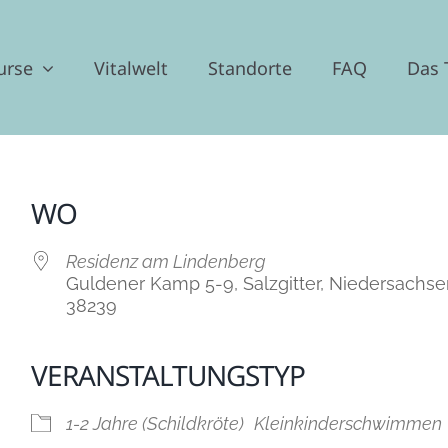
urse
Vitalwelt
Standorte
FAQ
Das
WO
Residenz am Lindenberg
Guldener Kamp 5-9, Salzgitter, Niedersachse
38239
VERANSTALTUNGSTYP
der
iCalendar
Off
1-2 Jahre (Schildkröte)
Kleinkinderschwimmen