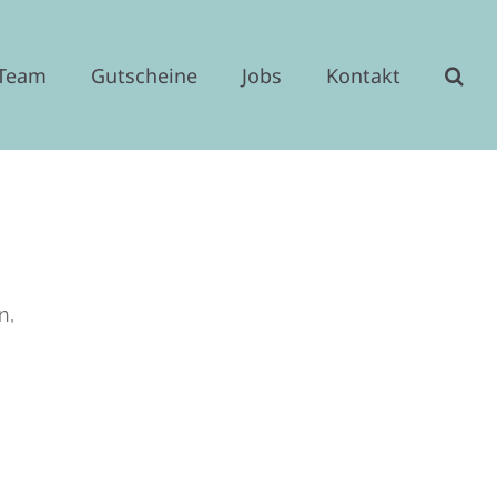
 Team
Gutscheine
Jobs
Kontakt
n,
ice 365
Outlook Live