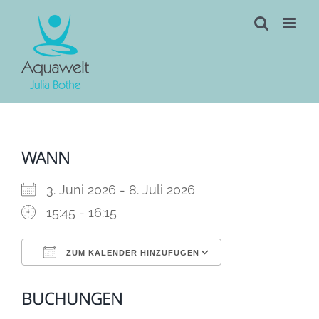
Skip
to
content
WANN
3. Juni 2026 - 8. Juli 2026
15:45 - 16:15
ZUM KALENDER HINZUFÜGEN
ICS herunterladen
Google Kalen
BUCHUNGEN