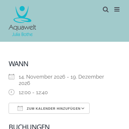
Skip
to
content
WANN
14. November 2026 - 19. Dezember
2026
12:00 - 12:40
ZUM KALENDER HINZUFÜGEN
ICS herunterladen
Google Kalen
BUCHUNGEN