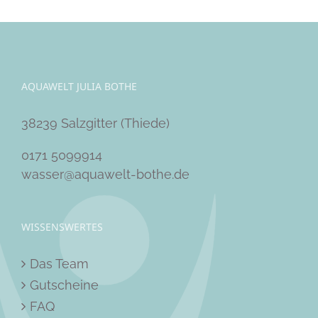
AQUAWELT JULIA BOTHE
38239 Salzgitter (Thiede)
0171 5099914
wasser@aquawelt-bothe.de
WISSENSWERTES
Das Team
Gutscheine
FAQ